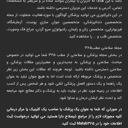
باشد با این هدف که کاربران یا بیماران بتوانند ساده تر و سریعتر به مشخصات
تماس، آدرس و خدمات این عزیزان دسترسی داشته باشند.
در این دایرکتوری می توانید پزشکان گوناگون با حوزه فعالیت متفاوت، از جمله
متخصصین دندانپزشکی، متخصصین جوان سازی پوست، آزمایشگاه،
فیزیوتراپی، متخصص زنان و زایمان، رادیولوژی سرو گردن، جراح فک وصورت،
متخصص قلب و … را مشاهده کنید.
مجله سلامتی مطب365
در بخش مجله پزشکی و سلامتی از مطب ۳۶۵ شما می توانید در خصوص
مباحث سلامتی و پزشکی به جدیدترین و معتبرترین مقالات پزشکی و
سلامتی دسترسی داشته باشید. توجه: هرچند که مقالات این بخش زیر نظر
متخصص و پزشک مربوطه ارائه شده است اما به هیچ عنوان نباید به عنوان
یک راهنما و یک دستور العمل پزشکی تلقی شود و هر شخص پس از کسب
اطلاعات در زمینه مورد نظر در نهایت باید به پزشک و دکتر معالج خود مراجعه
کند و تحت نظر ایشان درمان و مداوا شود.
در صورتی که شما به عنوان یک پزشک یا صاحب یک کلینیک یا مرکر درمانی
کلیه مجوزات لازم را از مراجع ذیصلاح دارا هستید می توانید درخواست ثبت
اطلاعات خود را در Matab365 ثبت کنید.