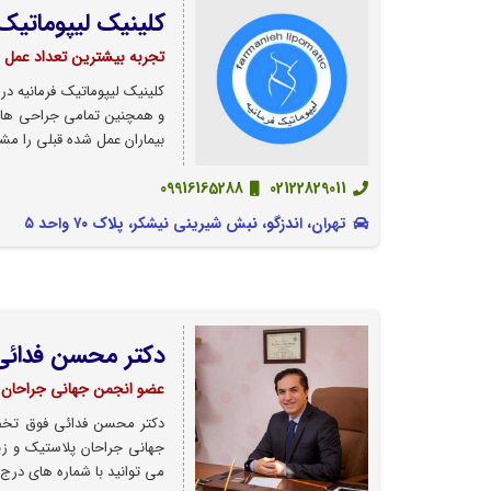
کلینیک لیپوماتیک 
تجربه بیشترین تعداد عمل در
کلینیک لیپوماتیک فرمانیه در
و همچنین تمامی جراحی های 
بیماران عمل شده قبلی را مشا
09916165288
02122829011
تهران، اندزگو، نبش شیرینی نیشکر، پلاک ۷۰ واحد ۵
دکتر محسن فدائی
عضو انجمن جهانی جراحان 
دکتر محسن فدائی فوق تخص
می توانید با شماره های درج 