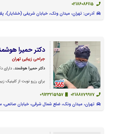
02186086115
آدرس: تهران، میدان ونک، خیابان شریفی (خشایار)، پلاک ۳۲ طبقه ۴ واح
دکتر حمیرا هوشمن
جراحی زیبایی تهران
دکتر حمیرا هوشمند
، دارای 
برای رزرو نوبت از کلینیک زیب
09123215957
02188779977
تهران، میدان ونک، ضلع شمال شرقی، خیابان صانعی، ساختمان 