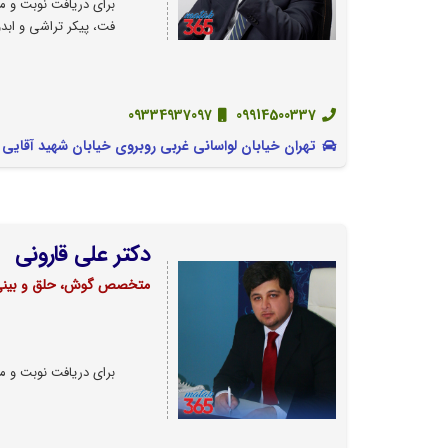
برای دریافت نوبت و مش
فت، پیکر تراشی و ابدو
09334937097
09914500337
تهران خیابان لواسانی غربی روبروی خیابان شهید آقایی ساختما
دکتر علی قارونی
متخصص گوش، حلق و بینی
برای دریافت نوبت و مش