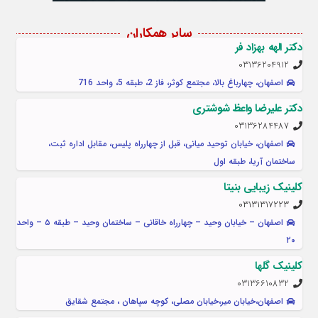
سایر همکاران
دکتر الهه بهزاد فر
03136204912
اصفهان، چهارباغ بالا، مجتمع کوثر، فاز 2، طبقه 5، واحد 716
دکتر علیرضا واعظ شوشتری
03136284487
اصفهان، خیابان توحید میانی، قبل از چهارراه پلیس، مقابل اداره ثبت،
ساختمان آریا، طبقه اول
کلینیک زیبایی بنیتا
۰۳۱۳۱۳۱۷۲۲۳
اصفهان – خیابان وحید – چهارراه خاقانی – ساختمان وحید – طبقه ۵ – واحد
۲۰
کلینیک گلها
03136610832
اصفهان،خیابان میر،خیابان مصلی، کوچه سپاهان ، مجتمع شقایق