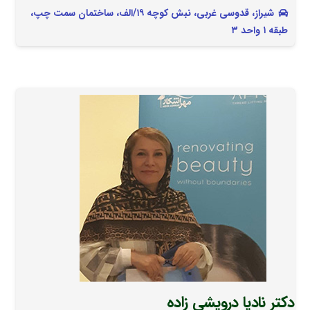
شیراز، قدوسی غربی، نبش کوچه ۱۹/الف، ساختمان سمت چپ،
طبقه ۱ واحد ۳
دکتر نادیا درویشی زاده