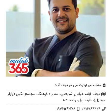
متخصص ارتودنسی در نجف آباد
نجف آباد، خیابان شریعتی، سه راه فرهنگ، مجتمع نگین (بازار
موبایل)، طبقه اول، واحد 103
09361292178
0314264324