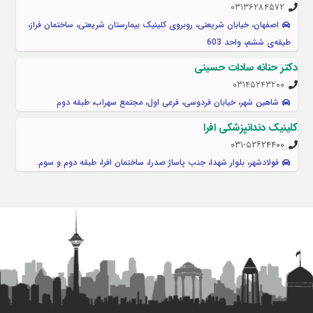
03136284572
اصفهان، خیابان شریعتی، روبروی کلینیک بیمارستان شریعتی، ساختمان فراز،
طبقه‌ی ششم، واحد 603
دکتر حنانه سادات حسینی
03145243200
شاهین شهر، خیابان فردوسی، فرعی اول، مجتمع سهراب، طبقه دوم
کلینیک دندانپزشکی افرا
۰۳۱-۵۲۶۲۴۴۰۰
فولادشهر، بلوار شهدا، جنب پاساژ صدرا، ساختمان افرا، طبقه دوم و سوم.