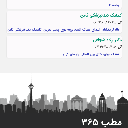
واحد ۴
کلینیک دندانپزشکی ثامن
08338283038
کرمانشاه، ابتدای شهرک الهیه، روبه روی پمپ بنزین، کلینیک دندانپزشکی ثامن
دکتر آزاده شجاعی
03136280305
اصفهان، هتل بین المللی پارسان کوثر
مطب ۳۶۵