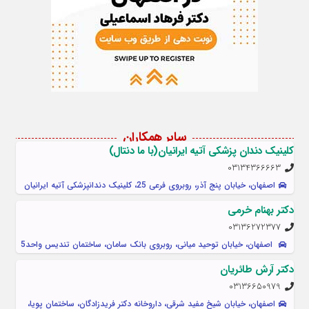
سایر همکاران
کلینیک دندان پزشکی آتیه ایرانیان(با ما دنتال)
03134366663
اصفهان، خیابان پنج آذر، روبروی فرعی 25، کلينيک دندانپزشکی آتیه ایرانیان
دکتر بهنام خرمی
03136272377
اصفهان، خیابان توحید میانی، روبروی بانک سامان، ساختمان تندیس واحد5
دکتر آرش طائریان
03136650979
اصفهان، خیابان شیخ مفید شرقی، داروخانه دکتر فریدزادگان، ساختمان پویا،