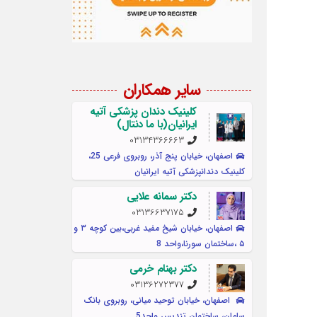
سایر همکاران
کلینیک دندان پزشکی آتیه
ایرانیان(با ما دنتال)
03134366663
اصفهان، خیابان پنج آذر، روبروی فرعی 25،
کلينيک دندانپزشکی آتیه ایرانیان
دکتر سمانه علایی
03136637175
اصفهان، خیابان شیخ مفید غربی،بین کوچه ۳ و
۵ ،ساختمان سورنا،واحد 8
دکتر بهنام خرمی
03136272377
اصفهان، خیابان توحید میانی، روبروی بانک
سامان، ساختمان تندیس واحد5