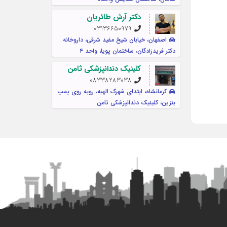
دکتر آرش طائریان
03136650979
اصفهان، خیابان شیخ مفید شرقی، داروخانه
دکتر فریدزادگان، ساختمان پویا، واحد ۴
کلینیک دندانپزشکی ثامن
08338283038
کرمانشاه، ابتدای شهرک الهیه، روبه روی پمپ
بنزین، کلینیک دندانپزشکی ثامن