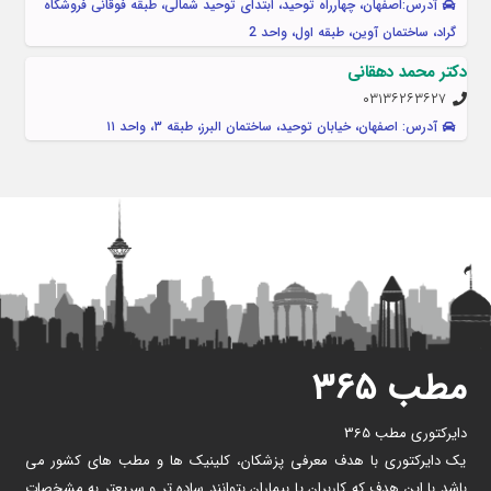
آدرس:اصفهان، چهارراه توحید، ابتدای توحید شمالی، طبقه فوقانی فروشگاه
گراد، ساختمان آوین، طبقه اول، واحد 2
دکتر محمد دهقانی
۰۳۱۳۶۲۶۳۶۲۷
آدرس: اصفهان، خیابان توحید، ساختمان البرز، طبقه ۳، واحد ۱۱
مطب ۳۶۵
دایرکتوری مطب 365
یک دایرکتوری با هدف معرفی پزشکان، کلینیک ها و مطب های کشور می
باشد با این هدف که کاربران یا بیماران بتوانند ساده تر و سریعتر به مشخصات