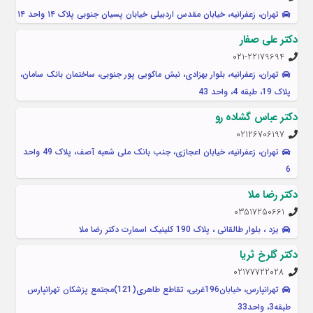
تهران، زعفرانیه، خیابان مقدس اردبیلی خیابان پسیان جنوبی پلاک ۱۴ واحد ۱۴
دکتر علی صفار
021-22179694
تهران، زعفرانیه، بلوار بهزادی، نبش ماکویی پور جنوبی، ساختمان بانک سامان،
پلاک 19، طبقه 4، واحد 43
دکتر عباس گشاده رو
02126706197
تهران، زعفرانیه، خیابان اعجازی، جنب بانک ملی شعبه آصف، پلاک 49 واحد
6
دکتر رضا ملا
03517250661
یزد ، بلوار طالقانی ، پلاک 190 کلینیک اسمارت دکتر رضا ملا
دکتر گلرخ ثریا
02177722028
تهرانپارس، خیابان196غربی، تقاطع طاهری(121)مجتمع پزشکان تهرانپارس
طبقه3، واحد33