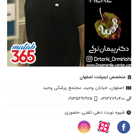
متخصص ایمپلنت اصفهان
اصفهان، خیابان وحید، مجتمع پزشکی وحید
09135692925
03137790400
شیوه نوبت دهی:
تلفنی, حضوری