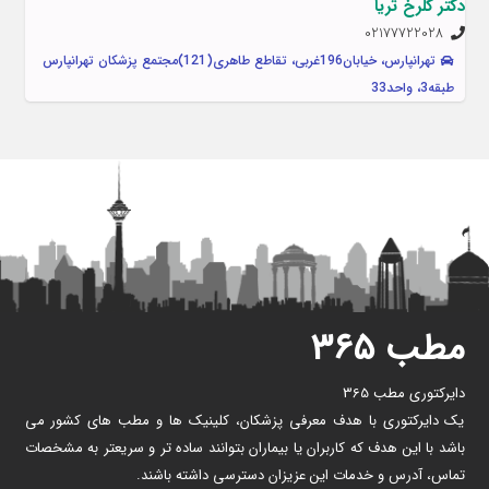
دکتر گلرخ ثریا
02177722028
تهرانپارس، خیابان196غربی، تقاطع طاهری(121)مجتمع پزشکان تهرانپارس
طبقه3، واحد33
مطب ۳۶۵
دایرکتوری مطب 365
یک دایرکتوری با هدف معرفی پزشکان، کلینیک ها و مطب های کشور می
باشد با این هدف که کاربران یا بیماران بتوانند ساده تر و سریعتر به مشخصات
تماس، آدرس و خدمات این عزیزان دسترسی داشته باشند.