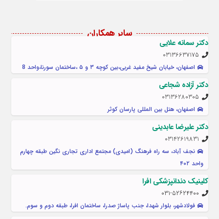
سایر همکاران
دکتر سمانه علایی
03136637175
اصفهان، خیابان شیخ مفید غربی،بین کوچه ۳ و ۵ ،ساختمان سورنا،واحد 8
دکتر آزاده شجاعی
03136280305
اصفهان، هتل بین المللی پارسان کوثر
دکتر علیرضا عابدینی
03142619831
نجف آباد، سه راه فرهنگ (امیدی) مجتمع اداری تجاری نگین طبقه چهارم
واحد ۴۰۲
کلینیک دندانپزشکی افرا
۰۳۱-۵۲۶۲۴۴۰۰
فولادشهر، بلوار شهدا، جنب پاساژ صدرا، ساختمان افرا، طبقه دوم و سوم.