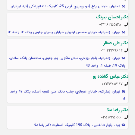
اصفهان، خیابان پنج آذر، روبروی فرعی 25، کلينيک دندانپزشکی آتیه ایرانیان
دکتر احسان بیرنگ
02126355128
تهران، زعفرانیه، خیابان مقدس اردبیلی خیابان پسیان جنوبی پلاک ۱۴ واحد ۱۴
دکتر علی صفار
021-22179694
تهران، زعفرانیه، بلوار بهزادی، نبش ماکویی پور جنوبی، ساختمان بانک سامان،
پلاک 19، طبقه 4، واحد 43
دکتر عباس گشاده رو
02126706197
تهران، زعفرانیه، خیابان اعجازی، جنب بانک ملی شعبه آصف، پلاک 49 واحد
6
دکتر رضا ملا
03517250661
یزد ، بلوار طالقانی ، پلاک 190 کلینیک اسمارت دکتر رضا ملا