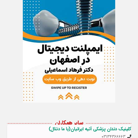
سایر همکاران
کلینیک دندان پزشکی آتیه ایرانیان(با ما دنتال)
03134366663