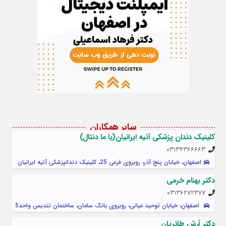
سایر همکاران
کلینیک دندان پزشکی آتیه ایرانیان(با ما دنتال)
03134366663
اصفهان، خیابان پنج آذر، روبروی فرعی 25، کلينيک دندانپزشکی آتیه ایرانیان
دکتر بهنام خرمی
03136272377
اصفهان، خیابان توحید میانی، روبروی بانک سامان، ساختمان تندیس واحد5
دکتر آرش طائریان