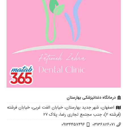
درمانگاه دندانپزشکی بهارستان
اصفهان، شهر جدید بهارستان، خیابان الفت غربی، خیابان فرشته
(فرشته ۲)، جنب مجتمع تجاری رضا، پلاک ۲۷
09134457496
03136826071