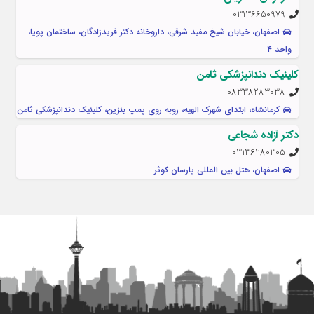
03136650979
اصفهان، خیابان شیخ مفید شرقی، داروخانه دکتر فریدزادگان، ساختمان پویا،
واحد ۴
کلینیک دندانپزشکی ثامن
08338283038
کرمانشاه، ابتدای شهرک الهیه، روبه روی پمپ بنزین، کلینیک دندانپزشکی ثامن
دکتر آزاده شجاعی
03136280305
اصفهان، هتل بین المللی پارسان کوثر