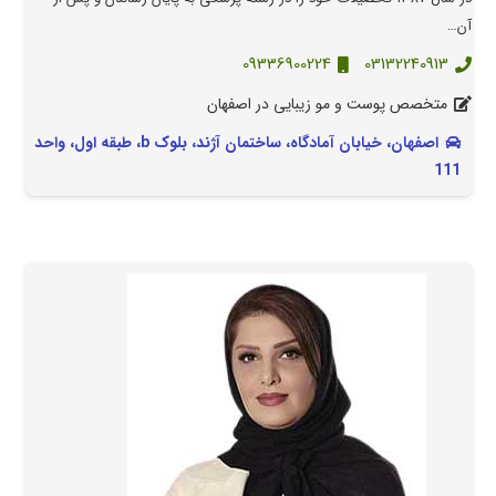
آن…
09336900224
03132240913
متخصص پوست و مو زیبایی در اصفهان
اصفهان، خیابان آمادگاه، ساختمان آژند، بلوک b، طبقه اول، واحد
111