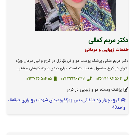
دکتر مریم کمالی
خدمات زیبایی و درمانی
دکتر مریم ملکی پزشک پوست مو و تزریق ژل در کرج و لیزر درمان ویژه
بانوان در کرج مشغول به فعالیت است. برای دیدن نمونه کارهای بیشتر…
09374650405
02632216393
02632284564
پزشک وست، مو و زیبایی در کرج
کرج، چهار راه طالقانی، بین زیرگذرومیدان شهدا، برج رازی طبقه4،
واحد43