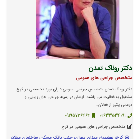
دکتر روناک تمدن
متخصص جراحی های عمومی
دکتر روناک تمدن متخصص جراحی عمومی دارای بورد تخصصی در کرج
مشغول به فعالیت می باشند. ایشان در زمینه جراحی هاى زیبایی و
درمانى یکی از فعالان…
09195736462
٠٢۶٣٣۵٣۴٠٩١
متخصص جراحی های عمومی در کرج
کرج، عظیمیه، میدان مهران، جنب بانک مسکن، ساختمان میلاد،