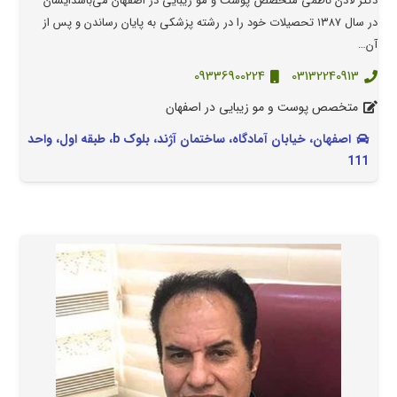
دکتر لادن ناظمی متخصص پوست و مو زیبایی در اصفهان می‌باشد‌ایشان
در سال ۱۳۸۷ تحصیلات خود را در رشته پزشکی به پایان رساندن و پس از
آن…
09336900224
03132240913
متخصص پوست و مو زیبایی در اصفهان
اصفهان، خیابان آمادگاه، ساختمان آژند، بلوک b، طبقه اول، واحد
111