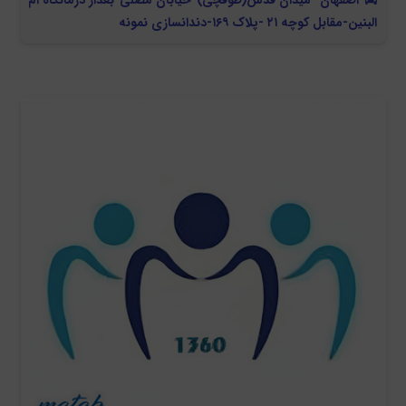
اصفهان -میدان قدس(طوقچی)-خیابان مصلی-بعداز درمانگاه ام
البنین-مقابل کوچه ۲۱ -پلاک ۱۶۹-دندانسازی نمونه