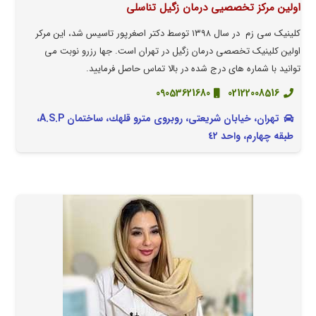
اولین مرکز تخصصیی درمان زگیل تناسلی
کلینیک سی زم در سال ۱۳۹۸ توسط دکتر اصغرپور تاسیس شد، این مرکر
اولین کلینیک تخصصی درمان زگیل در تهران است. جها رزرو نوبت می
توانید با شماره های درج شده در بالا تماس حاصل فرمایید.
09053621680
02122008516
تهران، خيابان شريعتى، روبروى مترو قلهك، ساختمان A.S.P،
طبقه چهارم، واحد ٤٢