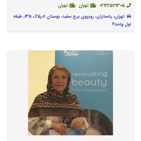
02122579305
تهران
تهران
تهران، پاسداران، روبروی برج سفید، بوستان ۶،پلاک ۱۳۵، طبقه
اول واحد۴