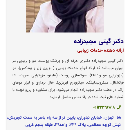
دکتر گیتی مجیدزاده
ارائه دهنده خدمات زیبایی
دکتر گیتی مجیدزاده دکترای حرفه ای و پزشک پوست، مو و زیبایی در
تهران می‌باشد که ارائه انواع خدمات زیبایی ( تزریق ژل و بوتاکس)، مو
(مزوتراپی مو و PRP)، جوانسازی پوست (هایفو، مزوتراپی صورت، RF
فرکشنال، میکرونیدلینگ، میکرودرم ابریژن)، خال برداری و لیزر موهای
زائد در مطب دکتر مجیدزاده انجام می‌شود. برای مشاوره و رزرو نوبت با
شماره های ثبت شده در بالا تماس حاصل فرمایید.
02122396818
تهران، خیابان نیاوران، پایین تر از سه راه یاسر به سمت تجریش،
نبش کوچه معظمی، پلاک ۳۲۹، واحد۲۹، طبقه پنجم غربی