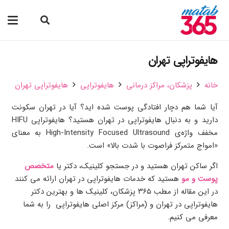
هایفوتراپی تهران
خانه
پزشکان،‌ مراکز درمانی
هایفوتراپی
هایفوتراپی تهران
آیا شما هم دچار افتادگی پوست شده اید؟ آیا در تهران سکونت
دارید و به دنبال هایفوتراپی در تهران هستید؟ هایفوتراپی HIFU
مخفف واژه‌ی High-Intensity Focused Ultrasound به معنای
«امواج متمرکز فراصوت با شدت بالا» است.
اگر ساکن تهران هستید و در جستجو کلینیک، دکتر یا
متخصص
پوست و مو
هستید که خدمات هایفوتراپی در تهران ارائه می کنند
در این مقاله از مطب ۳۶۵ پزشکان، کلینیک ها و بهترین دکتر
هایفوتراپی در تهران و (مراکز) مرکز اصلی هایفوتراپی را به شما
معرفی می کنیم.