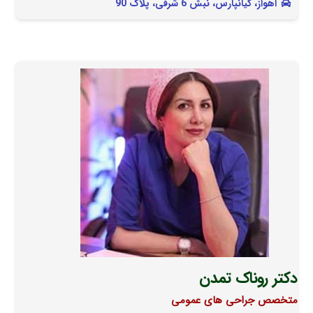
اهواز، کیانپارس، نبش 6 شرقی، پلاک 90
دکتر روناک تمدن
متخصص جراحی های عمومی