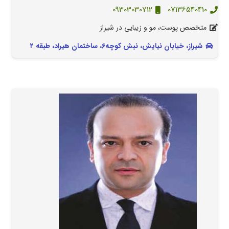
09303030712
07136540410
متخصص پوست، مو و زیبایی در شیراز
شیراز، خیابان نیایش، نبش کوچه۶، ساختمان هیراد، طبقه ۲