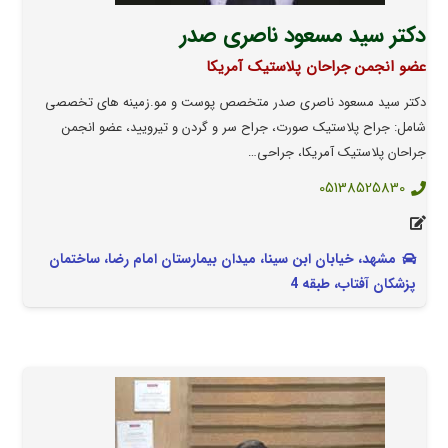
دکتر سید مسعود ناصری صدر
عضو انجمن جراحان پلاستیک آمریکا
دکتر سید مسعود ناصری صدر متخصص پوست و مو.زمینه های تخصصی
شامل: جراح پلاستیک صورت، جراح سر و گردن و تیرویید، عضو انجمن
جراحان پلاستیک آمریکا، جراحی…
05138525830
مشهد، خيابان ابن سينا، ميدان بيمارستان امام رضا، ساختمان
پزشكان آفتاب، طبقه 4