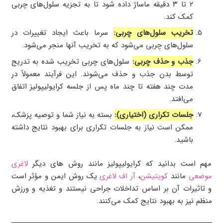
۲ تا ۳ دقیقه ماساژ داده شود تا به تجزیه سلول‌های چربی
کمک کند.
تخریب سلول‌های چربی:
سرما باعث ایجاد تغییرات در
سلول‌های چربی می‌شود که به تخریب آنها منجر می‌شود.
جذب و حذف چربی:
سلول‌های چربی تخریب شده به تدریج
توسط بدن جذب و حذف می‌شوند. این فرآیند معمولاً در
مدت چند هفته تا چند ماه پس از جلسه کرایولیپولیز اتفاق
می‌افتد.
جلسات تکراری (اختیاری):
بسته به نیاز شما و توصیه پزشک،
ممکن است نیاز به جلسات تکراری برای بهبود نتایج داشته
باشید.
مهم است بدانید که کرایولیپولیز مانند روش های دیگر
لاغری
موضعی
مانند
کویتیشن
،
آر اف لاغری
یک روش ایمن و مؤثر است
و تاثیرات آن بر اساس تداخلات جراحی نیستند و تغذیه و ورزش
منظم نیز به بهبود نتایج کمک می‌کنند.