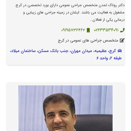
دکتر روناک تمدن متخصص جراحی عمومی دارای بورد تخصصی در کرج
مشغول به فعالیت می باشند. ایشان در زمینه جراحی هاى زیبایی و
درمانى یکی از فعالان…
09195736462
٠٢۶٣٣۵٣۴٠٩١
متخصص جراحی های عمومی در کرج
کرج، عظیمیه، میدان مهران، جنب بانک مسکن، ساختمان میلاد،
طبقه ۲، واحد ۶