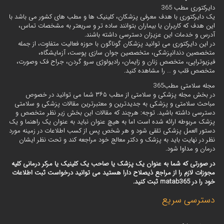
دایرکتوری مطب 365
یک دایرکتوری با هدف معرفی پزشکان، کلینیک ها و مطب های کشور می باشد با
این هدف که کاربران یا بیماران بتوانند ساده تر و سریعتر به مشخصات تماس،
آدرس و خدمات این عزیزان دسترسی داشته باشند.
در این دایرکتوری می توانید پزشکان گوناگون با حوزه فعالیت متفاوت، از جمله
متخصصین دندانپزشکی، متخصصین جوان سازی پوست، آزمایشگاه،
فیزیوتراپی، متخصص زنان و زایمان، رادیولوژی سرو گردن، جراح فک وصورت،
متخصص قلب و … را مشاهده کنید.
مجله سلامتی مطب365
در بخش مجله پزشکی و سلامتی از مطب ۳۶۵ شما می توانید در خصوص
مباحث سلامتی و پزشکی به جدیدترین و معتبرترین مقالات پزشکی و سلامتی
دسترسی داشته باشید. توجه: هرچند که مقالات این بخش زیر نظر متخصص و
پزشک مربوطه ارائه شده است اما به هیچ عنوان نباید به عنوان یک راهنما و یک
دستور العمل پزشکی تلقی شود و هر شخص پس از کسب اطلاعات در زمینه مورد
نظر در نهایت باید به پزشک و دکتر معالج خود مراجعه کند و تحت نظر ایشان
درمان و مداوا شود.
در صورتی که شما به عنوان یک پزشک یا صاحب یک کلینیک یا مرکر درمانی کلیه
مجوزات لازم را از مراجع ذیصلاح دارا هستید می توانید درخواست ثبت اطلاعات
خود را در matab365 ثبت کنید.
دسترسی سریع